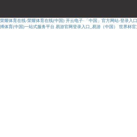
荣耀体育在线-荣耀体育在线(中国)
开云电子·「中国」官方网站-登录入
搏体育(中国)一站式服务平台
易游官网登录入口_易游（中国）
世界杯官