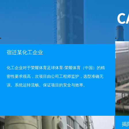
宿迁某化工企业
三菱变频器
三
化工企业对于荣耀体育足球体育-荣耀体育（中国）的精
密性要求很高，次项目由公司工程师监护，选型准确无
误。系统运转流畅。保证项目的安全与效率。
揭