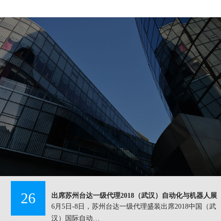
26
出席苏州台达一级代理2018（武汉）自动化与机器人展
6月5日-8日，苏州台达一级代理盛装出席2018中国（武
汉）国际自动…