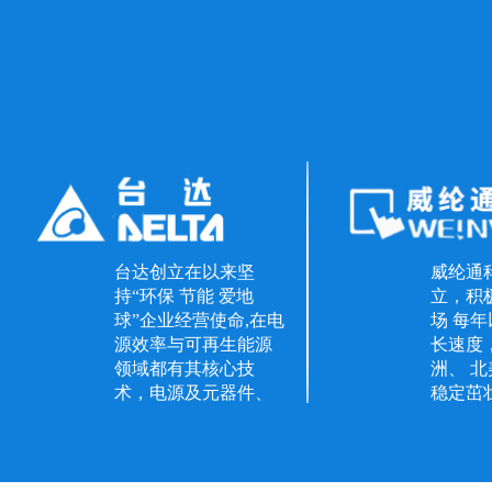
台达创立在以来坚
威纶通科
持“环保 节能 爱地
立，积
球”企业经营使命,在电
场 每年
源效率与可再生能源
长速度
领域都有其核心技
洲、 
术，电源及元器件、
稳定茁壮
工业自动化方面都深
年IMS r
受各类生产企业认
威纶通
可。
机界面
已经达