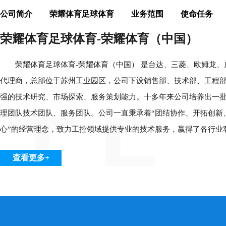
公司简介
荣耀体育足球体育
业务范围
使命任务
荣耀体育足球体育-荣耀体育（中国）
荣耀体育足球体育-荣耀体育（中国） 是台达、三菱、欧姆龙、
代理商，总部位于苏州工业园区，公司下设销售部、技术部、工程
强的技术研究、市场探索、服务策划能力。十多年来公司培养出一
理团队技术团队、服务团队。公司一直秉承着“团结协作、开拓创新
心”的经营理念，致力工控领域提供专业的技术服务，赢得了各行业
查看更多+