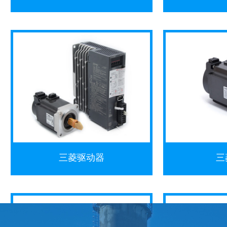
三菱驱动器
三