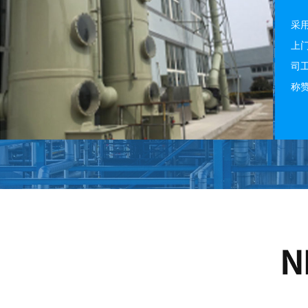
采
欧姆龙接近开关
欧姆
上
司
称