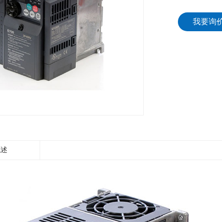
我要询
概述