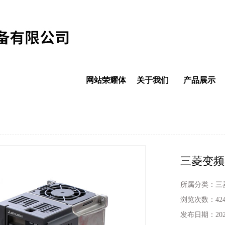
网站荣耀体
关于我们
产品展示
育足球体育
三菱变频
所属分类：
三
浏览次数：
42
发布日期：
202