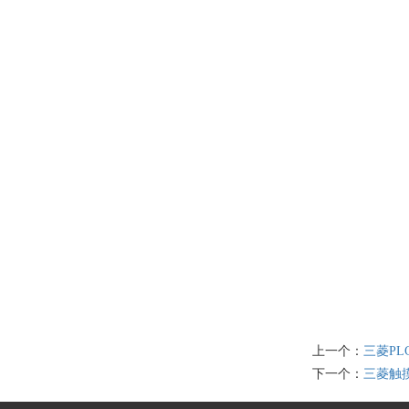
上一个：
三菱PL
下一个：
三菱触