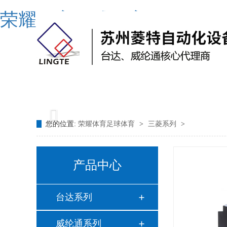
荣耀体育足球体育
您的位置:
荣耀体育足球体育
>
三菱系列
>
产品中心
台达系列
威纶通系列