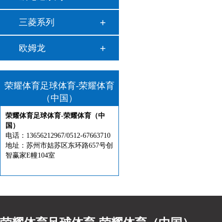
三菱系列
欧姆龙
荣耀体育足球体育-荣耀体育
（中国）
CONTACT US
荣耀体育足球体育-荣耀体育（中
国）
电话：13656212967/0512-67663710
地址：苏州市姑苏区东环路657号创
智赢家E幢104室