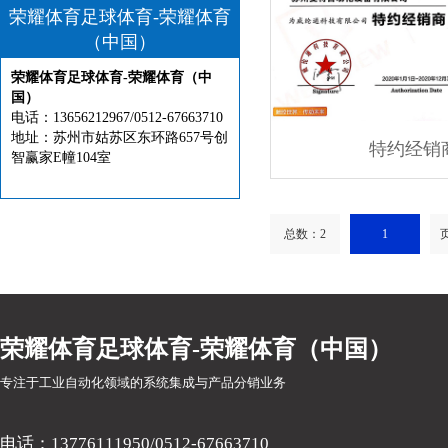
荣耀体育足球体育-荣耀体育
（中国）
CONTACT US
荣耀体育足球体育-荣耀体育（中
国）
电话：13656212967/0512-67663710
地址：苏州市姑苏区东环路657号创
特约经销
智赢家E幢104室
总数：2
1
页
荣耀体育足球体育-荣耀体育（中国）
专注于工业自动化领域的系统集成与产品分销业务
电话：13776111950/0512-67663710