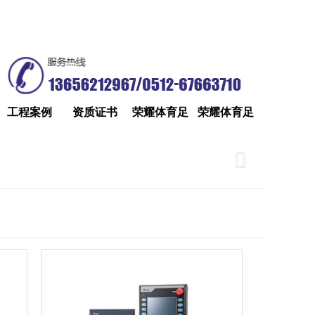
工程案例
资质证书
荣耀体育足
荣耀体育足
球体育
球体育-荣耀
体育（中
国）