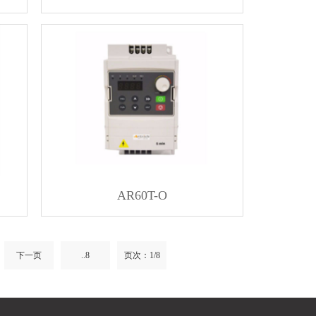
AR60T-O
下一页
..8
页次：1/8