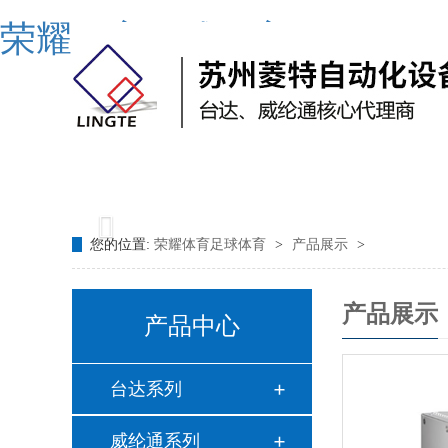
荣耀体育足球体育
您的位置:
荣耀体育足球体育
>
产品展示
>
产品展示
产品中心
台达系列
威纶通系列