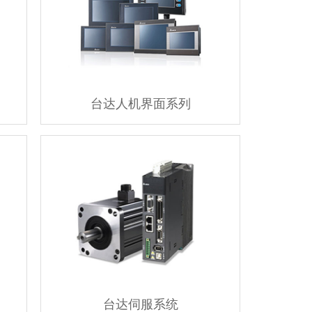
台达人机界面系列
台达伺服系统