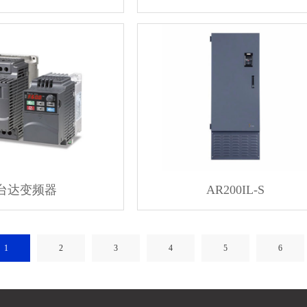
台达变频器
AR200IL-S
1
2
3
4
5
6