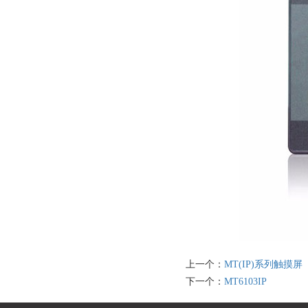
上一个：
MT(IP)系列触摸屏
下一个：
MT6103IP